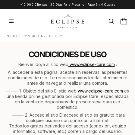
saltar al contenido
+10 000 Clientas · 30 Días Para Probarlo · Pago En 4 Cuotas
|
INICIO
CONDICIONES DE USO
CONDICIONES DE USO
Bienvenido/a al sitio web
www.eclipse-care.com
.
Al acceder a esta página, acepte sin reservas las presentes
condiciones de uso. Te recomendamos leerlas atentamente
antes de navegar o realizar una compra.
⸻ 1. Objeto del sitio El sitio web
www.eclipse-care.com
es
una tienda online gestionada por Eclipse Care, especializada
en la venta de dispositivos de presoterapia para uso
doméstico.
⸻ 2. Acceso al sitio El acceso al sitio es gratuito para
cualquier usuario con conexión a Internet.
Todos los gastos derivados del acceso (conexión, equipo
informático, software, etc.) corren a cargo del usuario.