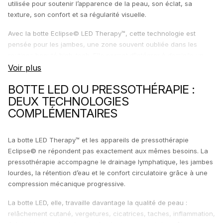
utilisée pour soutenir l’apparence de la peau, son éclat, sa
texture, son confort et sa régularité visuelle.
Avec la botte Eclipse© LED Therapy™, cette technologie est
pensée pour les jambes, une zone souvent oubliée dans les
routines beauté high-tech. Elle permet d’intégrer à domicile un
soin lumière inspiré des technologies utilisées en institut et en
esthétique avancée.
BOTTE LED OU PRESSOTHÉRAPIE :
DEUX TECHNOLOGIES
COMPLÉMENTAIRES
La botte LED Therapy™ et les appareils de pressothérapie
Eclipse© ne répondent pas exactement aux mêmes besoins. La
pressothérapie accompagne le drainage lymphatique, les jambes
lourdes, la rétention d’eau et le confort circulatoire grâce à une
compression mécanique progressive.
La botte LED, elle, travaille davantage la qualité de peau :
relâchement cutané, vergetures, cicatrices, taches, inflammation,