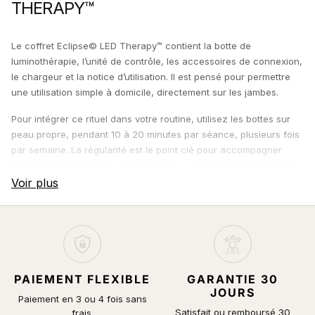
THERAPY™
Le coffret Eclipse© LED Therapy™ contient la botte de
luminothérapie, l’unité de contrôle, les accessoires de connexion,
le chargeur et la notice d’utilisation. Il est pensé pour permettre
une utilisation simple à domicile, directement sur les jambes.
Pour intégrer ce rituel dans votre routine, utilisez les bottes sur
peau propre, pendant 10 à 20 minutes par séance, plusieurs fois
par semaine. La régularité est le point clé pour accompagner
progressivement l’éclat, la fermeté, le confort et l’aspect général
de la peau.
PAIEMENT FLEXIBLE
GARANTIE 30
JOURS
Paiement en 3 ou 4 fois sans
Satisfait ou remboursé 30
frais.