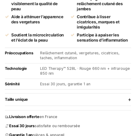
visiblement la qualité de
relâchement cutané des
peau
jambes
Aide à atténuer l’apparence
Contribue à lisser
des vergetures
cicatrices, marques et
irrégularités
Soutient la microcirculation
Participe à apaiser les
et l’éclat de la peau
sensations d’inflammation
Préoccupations
Relâchement cutané, vergetures, cicatrices,
taches, inflammation
Technologie
LED Therapy™ 528L · Rouge 660 nm + infrarouge
850 nm
Sérénité
Essai 30 jours, garantie 1 an
+
Taille unique
Livraison offerte
en France
Essai 30 jours
satisfaite ou remboursée
Payez en 4 fois
200 €
avec
Scalapay
Garantie 1 an
pièces & appareil