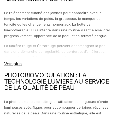
Le relâchement cutané des jambes peut apparaître avec le
temps, les variations de poids, la grossesse, le manque de
tonicité ou les changements hormonaux. La botte de
luminothérapie LED s’intègre dans une routine visant à améliorer
progressivement l’apparence de la peau et sa fermeté perçue.
La lumière rouge et l’infrarouge peuvent accompagner la peau
dans une démarche de régularité, de confort et d’amélioration
visuelle. Les résultats ne sont pas instantanés, mais une
utilisation constante peut aider les jambes à paraître plus lisses,
plus lumineuses et mieux texturées.
PHOTOBIOMODULATION : LA
TECHNOLOGIE LUMIÈRE AU SERVICE
DE LA QUALITÉ DE PEAU
La photobiomodulation désigne l’utilisation de longueurs d’onde
lumineuses spécifiques pour accompagner certaines réponses
naturelles de la peau. Dans une routine esthétique, elle est