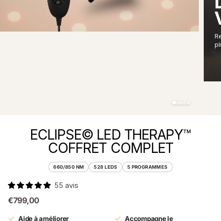
R
pl
ECLIPSE© LED THERAPY™
COFFRET COMPLET
660/850 NM
528 LEDS
5 PROGRAMMES
55 avis
€799,00
Aide à améliorer
Accompagne le