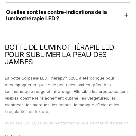
Quelles sont les contre-indications de la
luminothérapie LED ?
BOTTE DE LUMINOTHÉRAPIE LED
POUR SUBLIMER LA PEAU DES
JAMBES
La botte Eclipse© LED Therapy™ 528L a été conçue pour
accompagner la qualité de peau des jambes grâce à la
luminothérapie rouge et infrarouge. Elle cible les préoccupations
visibles comme le relâchement cutané, les vergetures, les
cicatrices, les marques, les taches, le manque d’éclat et les
irrégularités de texture.
Avec ses 528 LEDs haute performance, elle permet d’intégrer un
rituel beauté complet à domicile, sans rendez-vous en institut.