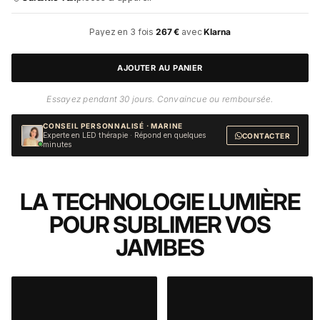
Payez en 3 fois
267 €
avec
Klarna
Payez en 4 fois
200 €
avec
Scalapay
AJOUTER AU PANIER
Essayez pendant 30 jours. Convaincue ou remboursée.
CONSEIL PERSONNALISÉ · MARINE
Experte en LED thérapie · Répond en quelques
CONTACTER
minutes
LA TECHNOLOGIE LUMIÈRE
POUR SUBLIMER VOS
JAMBES