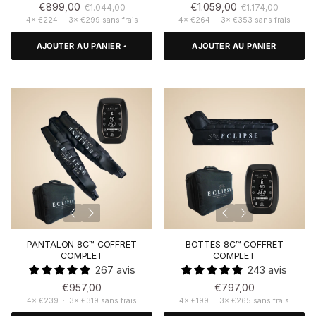
Prix de vente
Prix habituel
Prix de vente
Prix habituel
€899,00
€1.059,00
€1.044,00
€1.174,00
4× €224 · 3× €299 sans frais
4× €264 · 3× €353 sans frais
AJOUTER AU PANIER
AJOUTER AU PANIER
PANTALON 8C™ COFFRET
BOTTES 8C™ COFFRET
COMPLET
COMPLET
267 avis
243 avis
€957,00
€797,00
4× €239 · 3× €319 sans frais
4× €199 · 3× €265 sans frais