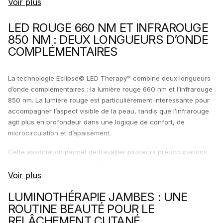
Utilisée régulièrement, elle peut aider la peau des jambes à
paraître plus lisse, plus ferme, plus lumineuse et visiblement plus
homogène.
LED ROUGE 660 NM ET INFRAROUGE
850 NM : DEUX LONGUEURS D’ONDE
COMPLÉMENTAIRES
La technologie Eclipse© LED Therapy™ combine deux longueurs
d’onde complémentaires : la lumière rouge 660 nm et l’infrarouge
850 nm. La lumière rouge est particulièrement intéressante pour
accompagner l’aspect visible de la peau, tandis que l’infrarouge
agit plus en profondeur dans une logique de confort, de
microcirculation et d’apaisement.
Cette association permet de travailler plusieurs préoccupations
beauté en même temps : relâchement cutané, texture de peau,
marques, cicatrices, vergetures, taches, rougeurs et sensations
d’inflammation. C’est une approche douce, progressive et non
LUMINOTHÉRAPIE JAMBES : UNE
invasive.
ROUTINE BEAUTÉ POUR LE
RELÂCHEMENT CUTANÉ