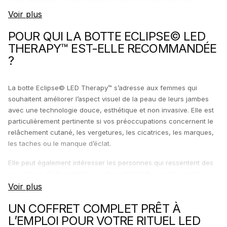
éclat et texture. Les deux technologies peuvent donc être
complémentaires dans une routine globale jambes légères, peau
plus lisse et silhouette plus harmonieuse.
POUR QUI LA BOTTE ECLIPSE© LED
THERAPY™ EST-ELLE RECOMMANDÉE
?
La botte Eclipse© LED Therapy™ s’adresse aux femmes qui
souhaitent améliorer l’aspect visuel de la peau de leurs jambes
avec une technologie douce, esthétique et non invasive. Elle est
particulièrement pertinente si vos préoccupations concernent le
relâchement cutané, les vergetures, les cicatrices, les marques,
les taches ou le manque d’éclat.
Elle peut également intéresser les personnes qui ressentent des
sensations d’inflammation ou d’inconfort diffus sur les jambes,
sous réserve de respecter les précautions d’usage. En cas de
pathologie, de traitement médical ou de doute dermatologique, il
UN COFFRET COMPLET PRÊT À
est préférable de demander un avis professionnel avant
L’EMPLOI POUR VOTRE RITUEL LED
utilisation.