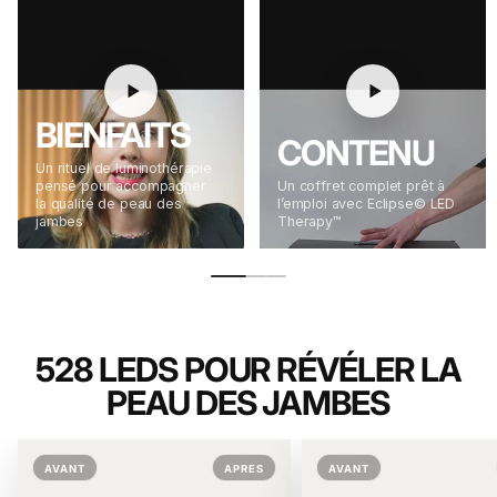
BIENFAITS
CONTENU
Un rituel de luminothérapie
pensé pour accompagner
Un coffret complet prêt à
la qualité de peau des
l’emploi avec Eclipse© LED
jambes
Therapy™
528 LEDS POUR RÉVÉLER LA
PEAU DES JAMBES
AVANT
APRES
AVANT