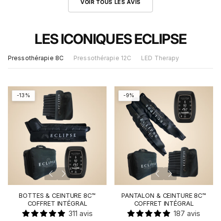
VOIR TOUS LES AVIS
LES ICONIQUES ECLIPSE
Pressothérapie 8C
Pressothérapie 12C
LED Therapy
-13%
-9%
BOTTES & CEINTURE 8C™
PANTALON & CEINTURE 8C™
COFFRET INTÉGRAL
COFFRET INTÉGRAL
311 avis
187 avis